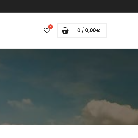
5
0 /
0,00
€