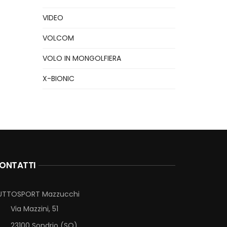
VIDEO
VOLCOM
VOLO IN MONGOLFIERA
X-BIONIC
ONTATTI
UTTOSPORT Mazzucchi
Via Mazzini, 51
23100 Sondrio (SO)