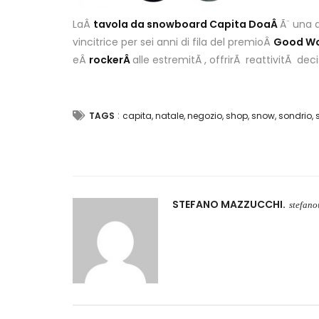
LaÂ
tavola da snowboard Capita DoaÂ
Ã¨ una 
vincitrice per sei anni di fila del premioÂ
Good W
eÂ
rockerÂ
alle estremitÃ , offrirÃ reattivitÃ de
:
TAGS
capita
,
natale
,
negozio
,
shop
,
snow
,
sondrio
,
STEFANO MAZZUCCHI
stefan
Navigazione