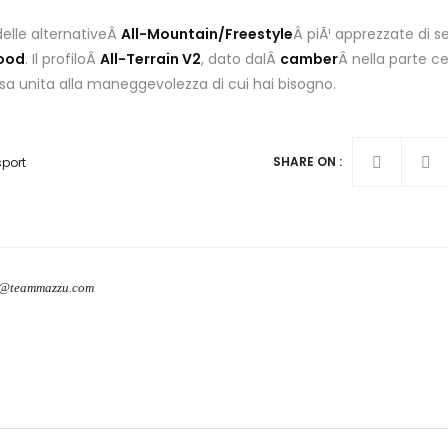
delle alternativeÂ
All-Mountain/Freestyle
Â piÃ¹ apprezzate di 
ood
. Il profiloÂ
All-Terrain V2
, dato dalÂ
camber
Â nella parte c
cisa unita alla maneggevolezza di cui hai bisogno.
SHARE ON :
sport
o@teammazzu.com