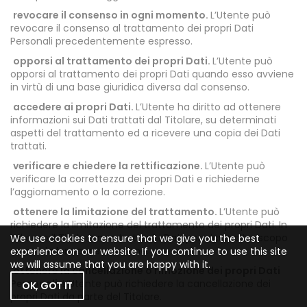
revocare il consenso in ogni momento.
L’Utente può
revocare il consenso al trattamento dei propri Dati
Personali precedentemente espresso.
opporsi al trattamento dei propri Dati.
L’Utente può
opporsi al trattamento dei propri Dati quando esso avviene
in virtù di una base giuridica diversa dal consenso.
accedere ai propri Dati.
L’Utente ha diritto ad ottenere
informazioni sui Dati trattati dal Titolare, su determinati
aspetti del trattamento ed a ricevere una copia dei Dati
trattati.
verificare e chiedere la rettificazione.
L’Utente può
verificare la correttezza dei propri Dati e richiederne
l’aggiornamento o la correzione.
ottenere la limitazione del trattamento.
L’Utente può
richiedere la limitazione del trattamento dei propri Dati. In
tal caso il Titolare non tratterà i Dati per alcun altro scopo
We use cookies to ensure that we give you the best
se non la loro conservazione.
experience on our website. If you continue to use this site
we will assume that you are happy with it.
ottenere la cancellazione o rimozione dei propri Dati
Personali.
L’Utente può richiedere la cancellazione dei
OK, GOT IT
propri Dati da parte del Titolare.