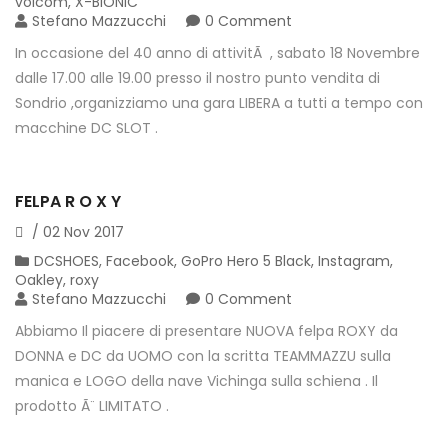
volcom
,
X-BIONIC
Stefano Mazzucchi
0 Comment
In occasione del 40 anno di attivitÃ , sabato 18 Novembre
dalle 17.00 alle 19.00 presso il nostro punto vendita di
Sondrio ,organizziamo una gara LIBERA a tutti a tempo con
macchine DC SLOT .
FELPA R O X Y
/
02
Nov
2017
DCSHOES
,
Facebook
,
GoPro Hero 5 Black
,
Instagram
,
Oakley
,
roxy
Stefano Mazzucchi
0 Comment
Abbiamo Il piacere di presentare NUOVA felpa ROXY da
DONNA e DC da UOMO con la scritta TEAMMAZZU sulla
manica e LOGO della nave Vichinga sulla schiena . Il
prodotto Ã¨ LIMITATO .