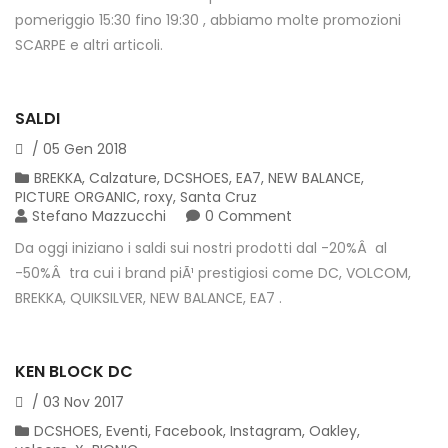
pomeriggio 15:30 fino 19:30 , abbiamo molte promozioni
SCARPE e altri articoli.
SALDI
/
05
Gen
2018
BREKKA
,
Calzature
,
DCSHOES
,
EA7
,
NEW BALANCE
,
PICTURE ORGANIC
,
roxy
,
Santa Cruz
Stefano Mazzucchi
0 Comment
Da oggi iniziano i saldi sui nostri prodotti dal -20%Â al
-50%Â tra cui i brand piÃ¹ prestigiosi come DC, VOLCOM,
BREKKA, QUIKSILVER, NEW BALANCE, EA7 .
KEN BLOCK DC
/
03
Nov
2017
DCSHOES
,
Eventi
,
Facebook
,
Instagram
,
Oakley
,