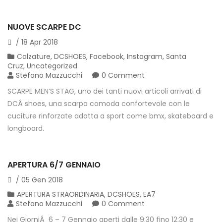
NUOVE SCARPE DC
/
18
Apr
2018
Calzature
,
DCSHOES
,
Facebook
,
Instagram
,
Santa
Cruz
,
Uncategorized
Stefano Mazzucchi
0 Comment
SCARPE MEN’S STAG, uno dei tanti nuovi articoli arrivati di
DCÂ shoes, una scarpa comoda confortevole con le
cuciture rinforzate adatta a sport come bmx, skateboard e
longboard.
APERTURA 6/7 GENNAIO
/
05
Gen
2018
APERTURA STRAORDINARIA
,
DCSHOES
,
EA7
Stefano Mazzucchi
0 Comment
Nei GiorniÂ 6 – 7 Gennaio aperti dalle 9:30 fino 12:30 e