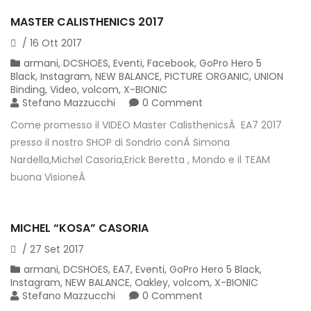
MASTER CALISTHENICS 2017
/
16
Ott
2017
armani
,
DCSHOES
,
Eventi
,
Facebook
,
GoPro Hero 5
Black
,
Instagram
,
NEW BALANCE
,
PICTURE ORGANIC
,
UNION
Binding
,
Video
,
volcom
,
X-BIONIC
Stefano Mazzucchi
0 Comment
Come promesso il VIDEO Master CalisthenicsÂ EA7 2017
presso il nostro SHOP di Sondrio conÂ Simona
Nardella,Michel Casoria,Erick Beretta , Mondo e il TEAM
buona VisioneÂ
MICHEL “KOSA” CASORIA
/
27
Set
2017
armani
,
DCSHOES
,
EA7
,
Eventi
,
GoPro Hero 5 Black
,
Instagram
,
NEW BALANCE
,
Oakley
,
volcom
,
X-BIONIC
Stefano Mazzucchi
0 Comment