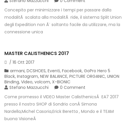
Stefano Mazzucchi
0 Comment
Concepito per minimizzare i tempi per passare dalla
modalitÃ scalata alla modalitÃ ride, il sistema Split Union
degli Expedition non Ã¨ soltanto facile da utilizzare, ma la
connessione unica
MASTER CALISTHENICS 2017
/
16
Ott
2017
armani
,
DCSHOES
,
Eventi
,
Facebook
,
GoPro Hero 5
Black
,
Instagram
,
NEW BALANCE
,
PICTURE ORGANIC
,
UNION
Binding
,
Video
,
volcom
,
X-BIONIC
Stefano Mazzucchi
0 Comment
Come promesso il VIDEO Master CalisthenicsÂ EA7 2017
presso il nostro SHOP di Sondrio conÂ Simona
Nardella,Michel Casoria,Erick Beretta , Mondo e il TEAM
buona VisioneÂ