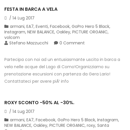
FESTA IN BARCA A VELA
/
14
Lug
2017
armani
,
EA7
,
Eventi
,
Facebook
,
GoPro Hero 5 Black
,
Instagram
,
NEW BALANCE
,
Oakley
,
PICTURE ORGANIC
,
volcom
Stefano Mazzucchi
0 Comment
Partecipa con noi ad un entusiasmante uscita in barca a
vela nelle acque del Lago di Como!Organizziamo su
prenotazione escursioni con partenza da Gera Lario!
Contattateci per avere piÃ¹ info
ROXY SCONTO -50% AL -30%.
/
14
Lug
2017
armani
,
EA7
,
Facebook
,
GoPro Hero 5 Black
,
Instagram
,
NEW BALANCE
,
Oakley
,
PICTURE ORGANIC
,
roxy
,
Santa