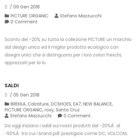
/
09
Gen
2018
PICTURE ORGANIC
Stefano Mazzucchi
0 Comment
Sconto del -20% su tutta la collezione PICTURE un marchio
dal design unico ed il miglior prodotto ecologico con
disegni unici che si distinguono per i loro colori freschi,
apprezzati per la lo
SALDI
/
05
Gen
2018
BREKKA
,
Calzature
,
DCSHOES
,
EA7
,
NEW BALANCE
,
PICTURE ORGANIC
,
roxy
,
Santa Cruz
Stefano Mazzucchi
0 Comment
Da oggi iniziano i saldi sui nostri prodotti dal -20%Â al
-50%Â tra cui i brand piÃ¹ prestigiosi come DC, VOLCOM,