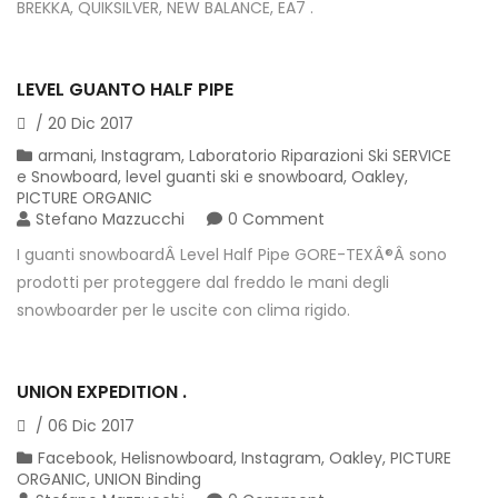
BREKKA, QUIKSILVER, NEW BALANCE, EA7 .
LEVEL GUANTO HALF PIPE
/
20
Dic
2017
armani
,
Instagram
,
Laboratorio Riparazioni Ski SERVICE
e Snowboard
,
level guanti ski e snowboard
,
Oakley
,
PICTURE ORGANIC
Stefano Mazzucchi
0 Comment
I guanti snowboardÂ Level Half Pipe GORE-TEXÂ®Â sono
prodotti per proteggere dal freddo le mani degli
snowboarder per le uscite con clima rigido.
UNION EXPEDITION .
/
06
Dic
2017
Facebook
,
Helisnowboard
,
Instagram
,
Oakley
,
PICTURE
ORGANIC
,
UNION Binding