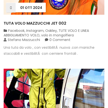
01
OTT
2024
TUTA VOLO MAZZUCCHI JET 002
Facebook
,
Instagram
,
Oakley
,
TUTE VOLO E LINEA
ABBIGLIAMENTO VOLO
,
volo in mongolfiera
Stefano Mazzucchi
0 Comment
Una tuta da volo , con vestibilitÃ nuova .con maniche
staccabili e vestibilitÃ con cerniere frontali .