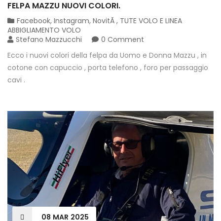
FELPA MAZZU NUOVI COLORI.
Facebook
,
Instagram
,
NovitÃ
,
TUTE VOLO E LINEA
ABBIGLIAMENTO VOLO
Stefano Mazzucchi
0 Comment
Ecco i nuovi colori della felpa da Uomo e Donna Mazzu , in
cotone con capuccio , porta telefono , foro per passaggio
cavi .
08
MAR
2025