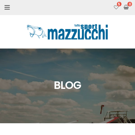
5
BLOG