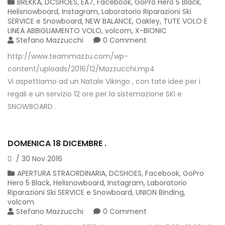
BREKKA
,
DCSHOES
,
EA7
,
Facebook
,
GoPro Hero 5 Black
,
Helisnowboard
,
Instagram
,
Laboratorio Riparazioni Ski
SERVICE e Snowboard
,
NEW BALANCE
,
Oakley
,
TUTE VOLO E
LINEA ABBIGLIAMENTO VOLO
,
volcom
,
X-BIONIC
Stefano Mazzucchi
0 Comment
http://www.teammazzu.com/wp-
content/uploads/2016/12/Mazzucchi.mp4
Vi aspettiamo ad un Natale Vikingo , con tate idee per i
regali e un servizio 12 ore per la sistemazione SKI e
SNOWBOARD .
DOMENICA 18 DICEMBRE .
/
30
Nov
2016
APERTURA STRAORDINARIA
,
DCSHOES
,
Facebook
,
GoPro
Hero 5 Black
,
Helisnowboard
,
Instagram
,
Laboratorio
Riparazioni Ski SERVICE e Snowboard
,
UNION Binding
,
volcom
Stefano Mazzucchi
0 Comment