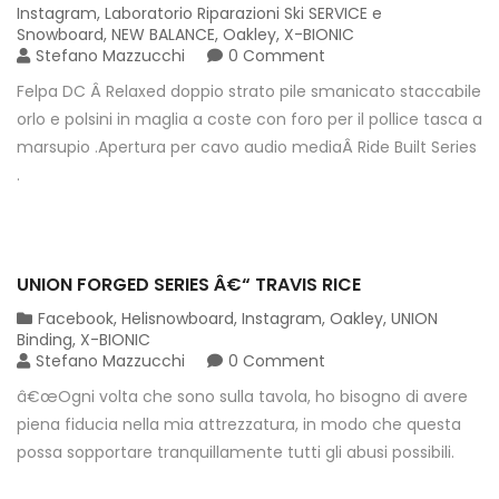
Instagram
,
Laboratorio Riparazioni Ski SERVICE e
Snowboard
,
NEW BALANCE
,
Oakley
,
X-BIONIC
Stefano Mazzucchi
0 Comment
Felpa DC Â Relaxed doppio strato pile smanicato staccabile
orlo e polsini in maglia a coste con foro per il pollice tasca a
marsupio .Apertura per cavo audio mediaÂ Ride Built Series
.
01
OTT
2015
UNION FORGED SERIES Â€“ TRAVIS RICE
Facebook
,
Helisnowboard
,
Instagram
,
Oakley
,
UNION
Binding
,
X-BIONIC
Stefano Mazzucchi
0 Comment
â€œOgni volta che sono sulla tavola, ho bisogno di avere
piena fiducia nella mia attrezzatura, in modo che questa
possa sopportare tranquillamente tutti gli abusi possibili.