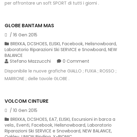
per affrontare un soft SPORT di tutti i giorni .
GLOBE BANTAM MAS
/
16
Gen
2015
BREKKA
,
DCSHOES
,
ELISKI
,
Facebook
,
Helisnowboard
,
Laboratorio Riparazioni Ski SERVICE e Snowboard
,
NEW
BALANCE
Stefano Mazzucchi
0 Comment
Disponibile le nuove grafiche GIALLO ; FUXIA ; ROSSO ;
MARRONE ; delle tavole GLOBE .
VOLCOM CINTURE
/
10
Gen
2015
BREKKA
,
DCSHOES
,
EA7
,
ELISKI
,
Escursioni in barca a
vela.
,
Eventi
,
Facebook
,
Helisnowboard
,
Laboratorio
Riparazioni Ski SERVICE e Snowboard
,
NEW BALANCE
,
Oakley
,
UNION Binding
,
X-BIONIC