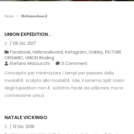
Home
Helisnowboard
UNION EXPEDITION .
/
06
Dic
2017
Facebook
,
Helisnowboard
,
Instagram
,
Oakley
,
PICTURE
ORGANIC
,
UNION Binding
Stefano Mazzucchi
0 Comment
Concepito per minimizzare i tempi per passare dalla
modalitÃ scalata alla modalitÃ ride, il sistema Split Union
degli Expedition non Ã¨ soltanto facile da utilizzare, ma la
connessione unica
NATALE VICKINGO
/
13
Dic
2016