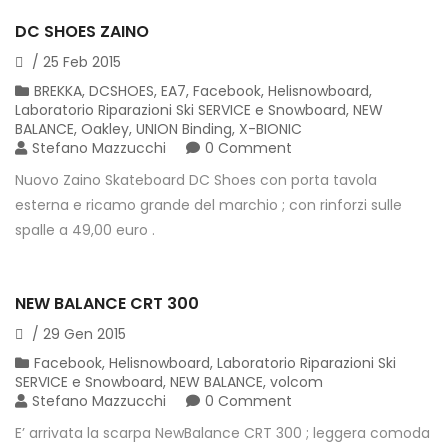
DC SHOES ZAINO
/
25
Feb
2015
BREKKA
,
DCSHOES
,
EA7
,
Facebook
,
Helisnowboard
,
Laboratorio Riparazioni Ski SERVICE e Snowboard
,
NEW
BALANCE
,
Oakley
,
UNION Binding
,
X-BIONIC
Stefano Mazzucchi
0 Comment
Nuovo Zaino Skateboard DC Shoes con porta tavola
esterna e ricamo grande del marchio ; con rinforzi sulle
spalle a 49,00 euro .
NEW BALANCE CRT 300
/
29
Gen
2015
Facebook
,
Helisnowboard
,
Laboratorio Riparazioni Ski
SERVICE e Snowboard
,
NEW BALANCE
,
volcom
Stefano Mazzucchi
0 Comment
E’ arrivata la scarpa NewBalance CRT 300 ; leggera comoda