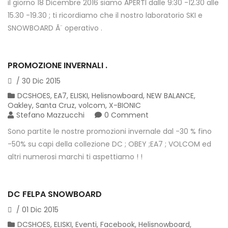
il giorno 18 Dicembre 2016 siamo APERTI dalle 9:30 -12.30 alle
15.30 -19.30 ; ti ricordiamo che il nostro laboratorio SKI e
SNOWBOARD Ã¨ operativo .
PROMOZIONE INVERNALI .
/
30
Dic
2015
DCSHOES
,
EA7
,
ELISKI
,
Helisnowboard
,
NEW BALANCE
,
Oakley
,
Santa Cruz
,
volcom
,
X-BIONIC
Stefano Mazzucchi
0 Comment
Sono partite le nostre promozioni invernale dal -30 % fino
-50% su capi della collezione DC ; OBEY ;EA7 ; VOLCOM ed
altri numerosi marchi ti aspettiamo ! !
DC FELPA SNOWBOARD
/
01
Dic
2015
DCSHOES
,
ELISKI
,
Eventi
,
Facebook
,
Helisnowboard
,