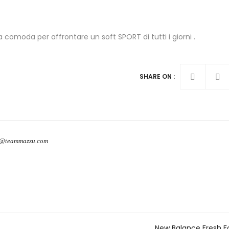
 comoda per affrontare un soft SPORT di tutti i giorni .
SHARE ON :
o@teammazzu.com
New Balance Fresh 