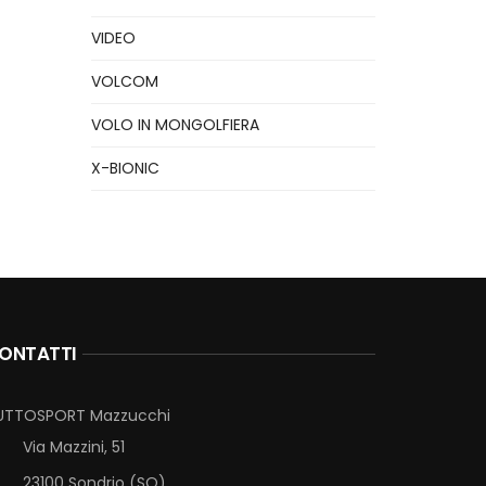
VIDEO
VOLCOM
VOLO IN MONGOLFIERA
X-BIONIC
ONTATTI
UTTOSPORT Mazzucchi
Via Mazzini, 51
23100 Sondrio (SO)