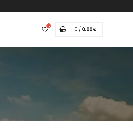
5
0 /
0,00
€