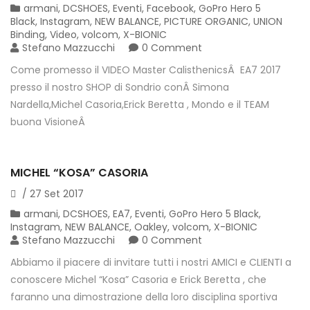
armani
,
DCSHOES
,
Eventi
,
Facebook
,
GoPro Hero 5
Black
,
Instagram
,
NEW BALANCE
,
PICTURE ORGANIC
,
UNION
Binding
,
Video
,
volcom
,
X-BIONIC
Stefano Mazzucchi
0 Comment
Come promesso il VIDEO Master CalisthenicsÂ EA7 2017
presso il nostro SHOP di Sondrio conÂ Simona
Nardella,Michel Casoria,Erick Beretta , Mondo e il TEAM
buona VisioneÂ
MICHEL “KOSA” CASORIA
/
27
Set
2017
armani
,
DCSHOES
,
EA7
,
Eventi
,
GoPro Hero 5 Black
,
Instagram
,
NEW BALANCE
,
Oakley
,
volcom
,
X-BIONIC
Stefano Mazzucchi
0 Comment
Abbiamo il piacere di invitare tutti i nostri AMICI e CLIENTI a
conoscere Michel “Kosa” Casoria e Erick Beretta , che
faranno una dimostrazione della loro disciplina sportiva