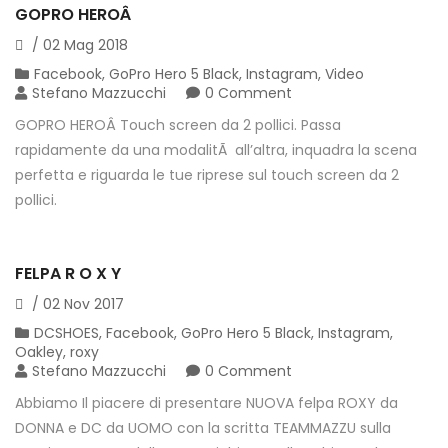
GOPRO HEROÂ
/
02
Mag
2018
Facebook
,
GoPro Hero 5 Black
,
Instagram
,
Video
Stefano Mazzucchi
0 Comment
GOPRO HEROÂ Touch screen da 2 pollici. Passa
rapidamente da una modalitÃ all’altra, inquadra la scena
perfetta e riguarda le tue riprese sul touch screen da 2
pollici.
FELPA R O X Y
/
02
Nov
2017
DCSHOES
,
Facebook
,
GoPro Hero 5 Black
,
Instagram
,
Oakley
,
roxy
Stefano Mazzucchi
0 Comment
Abbiamo Il piacere di presentare NUOVA felpa ROXY da
DONNA e DC da UOMO con la scritta TEAMMAZZU sulla