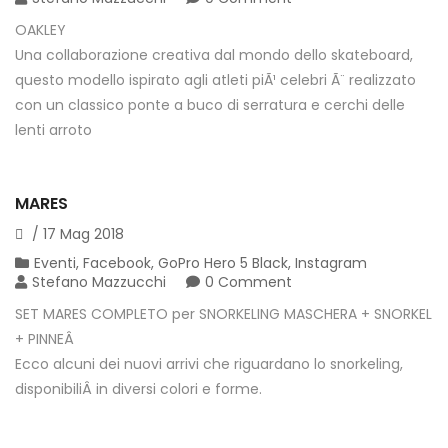
OAKLEY
Una collaborazione creativa dal mondo dello skateboard,
questo modello ispirato agli atleti piÃ¹ celebri Ã¨ realizzato
con un classico ponte a buco di serratura e cerchi delle
lenti arroto
MARES
/
17
Mag
2018
Eventi
,
Facebook
,
GoPro Hero 5 Black
,
Instagram
Stefano Mazzucchi
0 Comment
SET MARES COMPLETO per SNORKELING MASCHERA + SNORKEL
+ PINNEÂ
Ecco alcuni dei nuovi arrivi che riguardano lo snorkeling,
disponibiliÂ in diversi colori e forme.