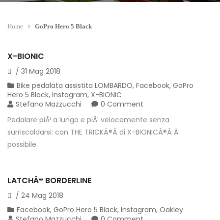
Home
GoPro Hero 5 Black
X-BIONIC
/
31
Mag
2018
Bike pedalata assistita LOMBARDO
,
Facebook
,
GoPro
Hero 5 Black
,
Instagram
,
X-BIONIC
Stefano Mazzucchi
0 Comment
Pedalare piÃ¹ a lungo e piÃ¹ velocemente senza
surriscaldarsi: con THE TRICKÂ®Â di X-BIONICÂ®Â Ã¨
possibile.
LATCHÂ® BORDERLINE
/
24
Mag
2018
Facebook
,
GoPro Hero 5 Black
,
Instagram
,
Oakley
Stefano Mazzucchi
0 Comment