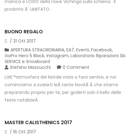
manica e LOGO della nave Vichinga sulla schiena . Il
prodotto Ã¨ LIMITATO .
BUONO REGALO
/
31
Ott
2017
APERTURA STRAORDINARIA
,
EA7
,
Eventi
,
Facebook
,
GoPro Hero 5 Black
,
Instagram
,
Laboratorio Riparazioni Ski
SERVICE e Snowboard
Stefano Mazzucchi
0 Comment
Lâ€™atmosfera del Natale inizia a farsi sentire, e noi
cominciamo a svelarti leÂ tante NovitÃ Â che stiamo
preparando proprio per te, per goderti solo il bello delle
feste natalizieÂ .
MASTER CALISTHENICS 2017
/
16
Ott
2017