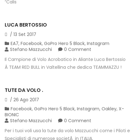
“Calis
LUCA BERTOSSIO
/
13
Set
2017
EA7
,
Facebook
,
GoPro Hero 5 Black
,
Instagram
Stefano Mazzucchi
0 Comment
Il Campione di Volo Acrobatico in Aliante Luca Bertossio
Â TEAM RED BULL in Valtellina che dedica TEAMMAZZU !
TUTE DA VOLO .
/
26
Ago
2017
Facebook
,
GoPro Hero 5 Black
,
Instagram
,
Oakley
,
X-
BIONIC
Stefano Mazzucchi
0 Comment
Per i tuoi voli usa la tute da volo Mazzucchi come i Piloti e
Specialisti di numerose societÃ in ITALIA.