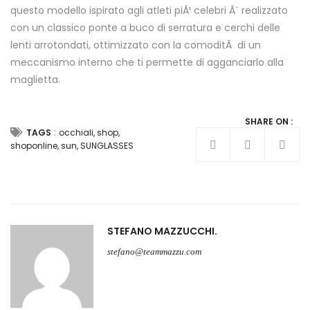
questo modello ispirato agli atleti piÃ¹ celebri Ã¨ realizzato
con un classico ponte a buco di serratura e cerchi delle
lenti arrotondati, ottimizzato con la comoditÃ di un
meccanismo interno che ti permette di agganciarlo alla
maglietta.
SHARE ON :
:
TAGS
occhiali
,
shop
,
shoponline
,
sun
,
SUNGLASSES
STEFANO MAZZUCCHI
stefano@teammazzu.com