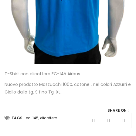
T-Shirt con elicottero EC-145 Airbus .
Nuovo prodotto Mazzucchi 100% cotone , nel colori Azzurri e
Giallo dalla tg. S fino Tg. XL .
SHARE ON :
:
TAGS
ec-145
,
elicottero