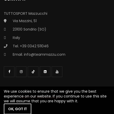
TUTTOSPORT Mazzucchi
Via Mazzini, 51
23100 Sondrio (SO)
Italy
Tel. +39 0342 511046
Email.
info@teammazzu.com
We use cookies to ensure that we give you the best
experience on our website. If you continue to use this site
Made by
TRATTO Web Solutions
we will assume that you are happy with it.
OK, GOT IT