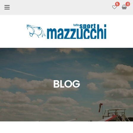
5
BLOG