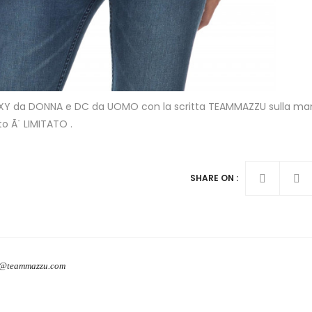
OXY da DONNA e DC da UOMO con la scritta TEAMMAZZU sulla ma
to Ã¨ LIMITATO .
SHARE ON :
o@teammazzu.com