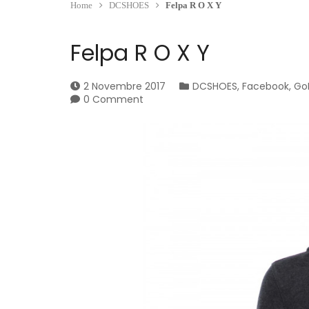
Home
DCSHOES
Felpa R O X Y
Felpa R O X Y
2 Novembre 2017
DCSHOES
,
Facebook
,
GoP
0 Comment