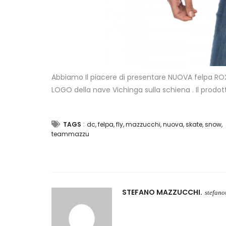
Abbiamo Il piacere di presentare NUOVA felpa R
LOGO della nave Vichinga sulla schiena . Il prodot
:
TAGS
dc
,
felpa
,
fly
,
mazzucchi
,
nuova
,
skate
,
snow
,
teammazzu
STEFANO MAZZUCCHI
stefan