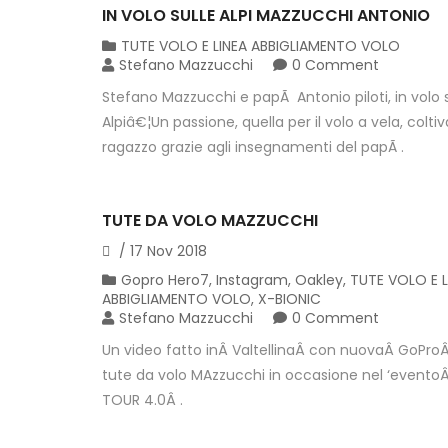
IN VOLO SULLE ALPI MAZZUCCHI ANTONIO
TUTE VOLO E LINEA ABBIGLIAMENTO VOLO
Stefano Mazzucchi
0 Comment
Stefano Mazzucchi e papÃ Antonio piloti, in volo s
Alpiâ€¦Un passione, quella per il volo a vela, coltiv
ragazzo grazie agli insegnamenti del papÃ .
TUTE DA VOLO MAZZUCCHI
/
17
Nov
2018
Gopro Hero7
,
Instagram
,
Oakley
,
TUTE VOLO E L
ABBIGLIAMENTO VOLO
,
X-BIONIC
Stefano Mazzucchi
0 Comment
Un video fatto inÂ ValtellinaÂ con nuovaÂ GoProÂ
tute da volo MAzzucchi in occasione nel ‘eventoÂ
TOUR 4.0Â .