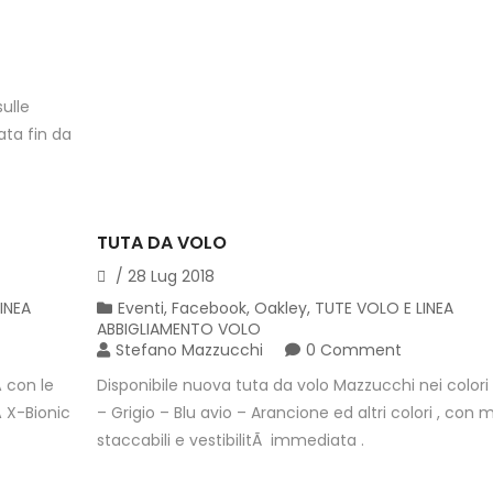
ulle
ata fin da
TUTA DA VOLO
/
28
Lug
2018
INEA
Eventi
,
Facebook
,
Oakley
,
TUTE VOLO E LINEA
ABBIGLIAMENTO VOLO
Stefano Mazzucchi
0 Comment
 con le
Disponibile nuova tuta da volo Mazzucchi nei colori 
 X-Bionic
– Grigio – Blu avio – Arancione ed altri colori , con
staccabili e vestibilitÃ immediata .