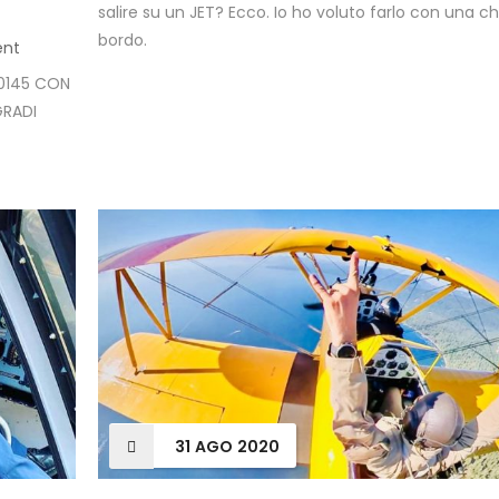
salire su un JET? Ecco. Io ho voluto farlo con una ch
bordo.
nt
0145 CON
GRADI
31
AGO
2020