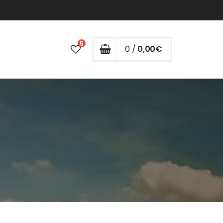
5
0 /
0,00
€