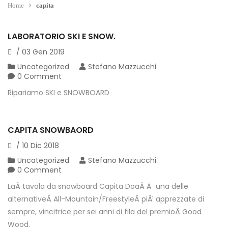
Home
capita
LABORATORIO SKI E SNOW.
/
03
Gen
2019
Uncategorized
Stefano Mazzucchi
0 Comment
Ripariamo SKI e SNOWBOARD
CAPITA SNOWBAORD
/
10
Dic
2018
Uncategorized
Stefano Mazzucchi
0 Comment
LaÂ tavola da snowboard Capita DoaÂ Ã¨ una delle
alternativeÂ All-Mountain/FreestyleÂ piÃ¹ apprezzate di
sempre, vincitrice per sei anni di fila del premioÂ Good
Wood.