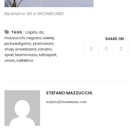
Ripariamo SKI e SNOWBOARD
:
TAGS
capita
,
dc
,
mazzucchi
,
negozio
,
oakley
,
SHARE ON :
pictureotganic
,
promozioni
,
shop
,
snowboard
,
sondrio
,
sport
,
teammazzu
,
tuttosport
,
union
,
valtellina
STEFANO MAZZUCCHI
stefano@teammazzu.com