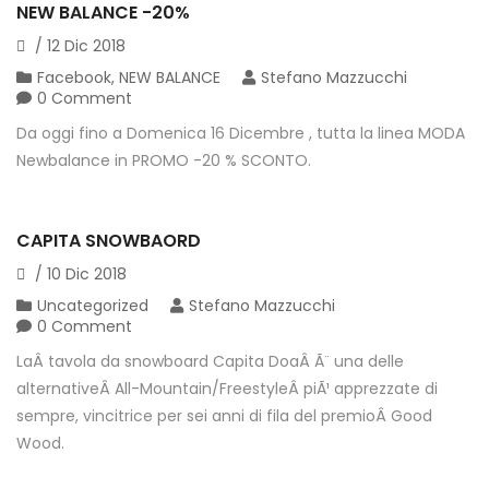
NEW BALANCE -20%
/
12
Dic
2018
Facebook
,
NEW BALANCE
Stefano Mazzucchi
0 Comment
Da oggi fino a Domenica 16 Dicembre , tutta la linea MODA
Newbalance in PROMO -20 % SCONTO.
CAPITA SNOWBAORD
/
10
Dic
2018
Uncategorized
Stefano Mazzucchi
0 Comment
LaÂ tavola da snowboard Capita DoaÂ Ã¨ una delle
alternativeÂ All-Mountain/FreestyleÂ piÃ¹ apprezzate di
sempre, vincitrice per sei anni di fila del premioÂ Good
Wood.