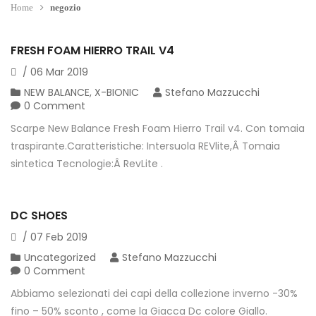
Home
negozio
FRESH FOAM HIERRO TRAIL V4
/
06
Mar
2019
NEW BALANCE
,
X-BIONIC
Stefano Mazzucchi
0 Comment
Scarpe New Balance Fresh Foam Hierro Trail v4. Con tomaia
traspirante.Caratteristiche: Intersuola REVlite,Â Tomaia
sintetica Tecnologie:Â RevLite .
DC SHOES
/
07
Feb
2019
Uncategorized
Stefano Mazzucchi
0 Comment
Abbiamo selezionati dei capi della collezione inverno -30%
fino – 50% sconto , come la Giacca Dc colore Giallo.