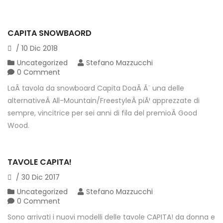
CAPITA SNOWBAORD
/
10
Dic
2018
Uncategorized
Stefano Mazzucchi
0 Comment
LaÂ tavola da snowboard Capita DoaÂ Ã¨ una delle
alternativeÂ All-Mountain/FreestyleÂ piÃ¹ apprezzate di
sempre, vincitrice per sei anni di fila del premioÂ Good
Wood.
TAVOLE CAPITA!
/
30
Dic
2017
Uncategorized
Stefano Mazzucchi
0 Comment
Sono arrivati i nuovi modelli delle tavole CAPITA! da donna e