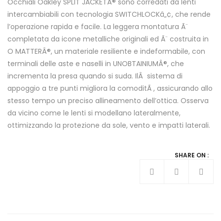
Occhiali Oakley SPLIT JACKETÂ® sono corredati da lenti
intercambiabili con tecnologia SWITCHLOCKâ„¢, che rende
l’operazione rapida e facile. La leggera montatura Ã¨
completata da icone metalliche originali ed Ã¨ costruita in
O MATTERÂ®, un materiale resiliente e indeformabile, con
terminali delle aste e naselli in UNOBTAINIUMÂ®, che
incrementa la presa quando si suda. IlÂ sistema di
appoggio a tre punti migliora la comoditÃ , assicurando allo
stesso tempo un preciso allineamento dell’ottica. Osserva
da vicino come le lenti si modellano lateralmente,
ottimizzando la protezione da sole, vento e impatti laterali.
SHARE ON :