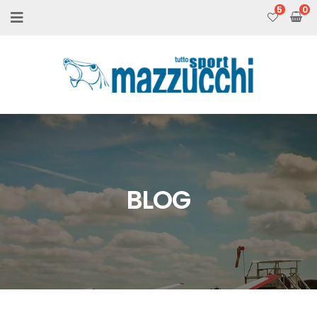
5
BLOG