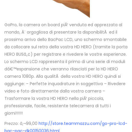
GoPro, la camera on board piÃ¹ venduta ed apprezzata al
mondo, Ã¨ orgogliosa di presentare la disponibilitÃ ed il
prossimo arrivo dello BacPac LCD, uno schermo smontabile
da collocare sul retro della vostra HD HERO (tramite la porta
HERO BUSâ„¢) per registrare e rivedere le vostre esperienze.
Lo schermo LCD rappresenta il primo di una serie di moduli
dâ€™espansione che verranno rilasciati per la HD HERO
camera 1080p. Alla qualitÃ della vostra HD HERO quindi si
aggiunge: – Perfette inquadrature in soggettiva – Rivedere
video e foto direttamente dalla vostra camera –
Trasformare la vostra HD HERO nella piÃ¹ piccola,
professionale, facile, resistente telecamera di tutti i
giorni!!!!!!
Prezzo: â‚¬99,00
http://store.teammazzu.com/go-pro-lcd-
bac-pac-dk00150036.html