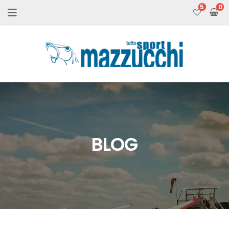
5
BLOG