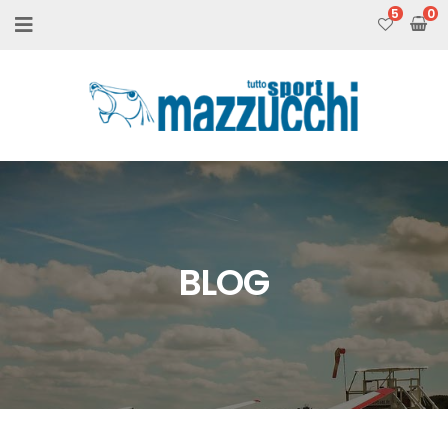
5
BLOG