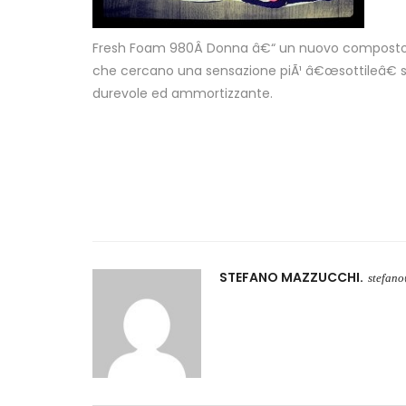
Fresh Foam 980Â Donna â€“ un nuovo composto c
che cercano una sensazione piÃ¹ â€œsottileâ€ so
durevole ed ammortizzante.
STEFANO MAZZUCCHI
stefan