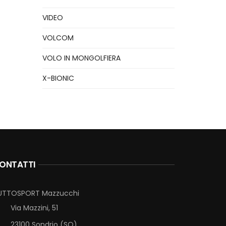
VIDEO
VOLCOM
VOLO IN MONGOLFIERA
X-BIONIC
ONTATTI
UTTOSPORT Mazzucchi
Via Mazzini, 51
23100 Sondrio (SO)