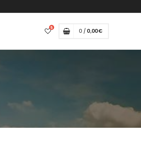
5
0 /
0,00
€