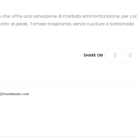
he offre una sensazione di morbida ammortizzazione, per corr
tto al piede. Tomaia traspirante, senza cuciture e battistrada
SHARE ON :
o@teammazzu.com