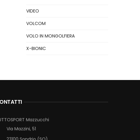
VIDEO
VOLCOM
VOLO IN MONGOLFIERA
X-BIONIC
ONTATTI
UTTOSPORT Mazzucchi
Via Mazzini, 51
23100 Sondrio (SO)