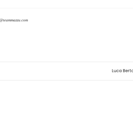
o@teammazzu.com
Luca Berto