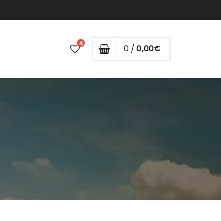
4
0 /
0,00
€