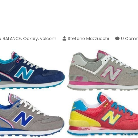
W BALANCE
,
Oakley
,
volcom
Stefano Mazzucchi
0 Com