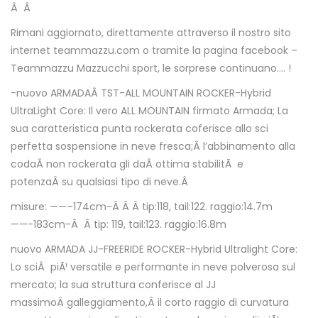
Â Â
Rimani aggiornato, direttamente attraverso il nostro sito
internet teammazzu.com o tramite la pagina facebook –
Teammazzu Mazzucchi sport, le sorprese continuano…. !
-nuovo ARMADAÂ TST-ALL MOUNTAIN ROCKER-Hybrid
UltraLight Core: Il vero ALL MOUNTAIN firmato Armada; La
sua caratteristica punta rockerata coferisce allo sci
perfetta sospensione in neve fresca;Â l’abbinamento alla
codaÂ non rockerata gli daÂ ottima stabilitÃ e
potenzaÂ su qualsiasi tipo di neve.Â
misure: ——–174cm-Â Â Â tip:118, tail:122. raggio:14.7m
——-183cm-Â Â tip: 119, tail:123. raggio:16.8m
nuovo ARMADA JJ-FREERIDE ROCKER-Hybrid Ultralight Core:
Lo sciÂ piÃ¹ versatile e performante in neve polverosa sul
mercato; la sua struttura conferisce al JJ
massimoÂ galleggiamento,Â il corto raggio di curvatura