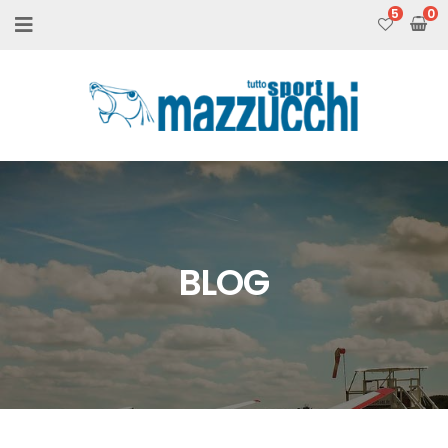
5
BLOG