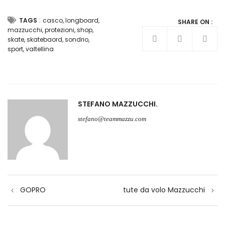
:
TAGS
casco
,
longboard
,
SHARE ON :
mazzucchi
,
protezioni
,
shop
,
skate
,
skatebaord
,
sondrio
,
sport
,
valtellina
STEFANO MAZZUCCHI
stefano@teammazzu.com
Navigazione
GOPRO
tute da volo Mazzucchi
articoli