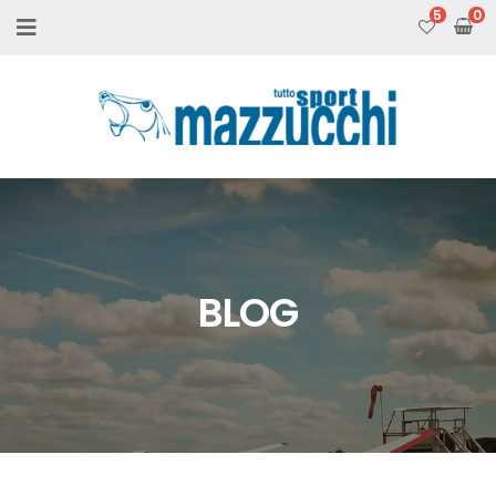
5
BLOG