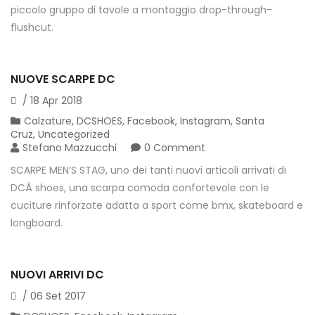
piccolo gruppo di tavole a montaggio drop-through-
flushcut.
NUOVE SCARPE DC
/
18
Apr
2018
Calzature
,
DCSHOES
,
Facebook
,
Instagram
,
Santa
Cruz
,
Uncategorized
Stefano Mazzucchi
0 Comment
SCARPE MEN’S STAG, uno dei tanti nuovi articoli arrivati di
DCÂ shoes, una scarpa comoda confortevole con le
cuciture rinforzate adatta a sport come bmx, skateboard e
longboard.
NUOVI ARRIVI DC
/
06
Set
2017