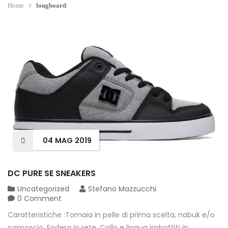
Home
longboard
04
MAG
2019
DC PURE SE SNEAKERS
Uncategorized
Stefano Mazzucchi
0 Comment
Caratteristiche :Tomaia in pelle di prima scelta, nabuk e/o
camoscio ,Fodera in rete ,Collo e lingua imbottiti in