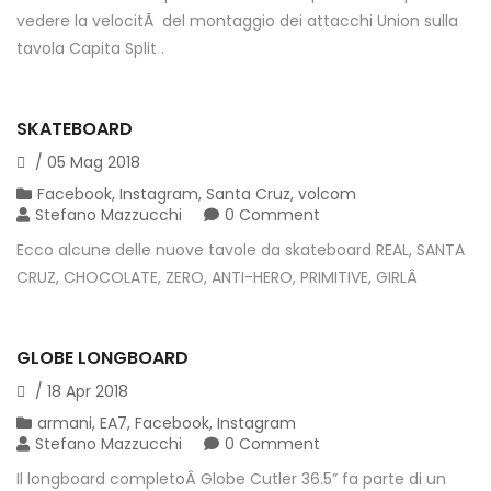
vedere la velocitÃ del montaggio dei attacchi Union sulla
tavola Capita Split .
SKATEBOARD
/
05
Mag
2018
Facebook
,
Instagram
,
Santa Cruz
,
volcom
Stefano Mazzucchi
0 Comment
Ecco alcune delle nuove tavole da skateboard REAL, SANTA
CRUZ, CHOCOLATE, ZERO, ANTI-HERO, PRIMITIVE, GIRLÂ
GLOBE LONGBOARD
/
18
Apr
2018
armani
,
EA7
,
Facebook
,
Instagram
Stefano Mazzucchi
0 Comment
Il longboard completoÂ Globe Cutler 36.5” fa parte di un