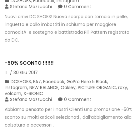
DCSHOES
,
Facebook
,
Instagram
Stefano Mazzucchi
0 Comment
Nuovi arrivi DC SHOES! Nuova scarpa con tomaia in pelle,
linguetta e collo imbottiti in schiuma per maggiore
comoditÃ e sostegno e battistrada Pill Pattern registrato
da DC.
-50% SCONTO !!!!!!!
/
30
Giu
2017
DCSHOES
,
EA7
,
Facebook
,
GoPro Hero 5 Black
,
Instagram
,
NEW BALANCE
,
Oakley
,
PICTURE ORGANIC
,
roxy
,
volcom
,
X-BIONIC
Stefano Mazzucchi
0 Comment
Abbiamo pensato per i nostri Clienti una promozione -50%
sconto su molti articoli selezionati , dall’abbigliamento alla
calzatura e accessori .