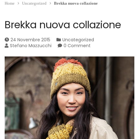
Home
Uncategorized
Brekka nuova collazione
Brekka nuova collazione
24 Novembre 2015
Uncategorized
Stefano Mazzucchi
0 Comment