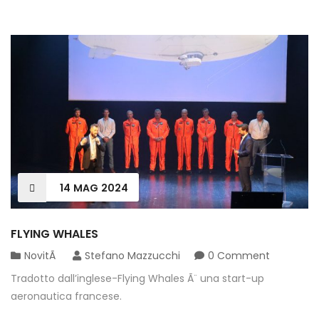
14
MAG
2024
FLYING WHALES
NovitÃ
Stefano Mazzucchi
0 Comment
Tradotto dall’inglese-Flying Whales Ã¨ una start-up
aeronautica francese.