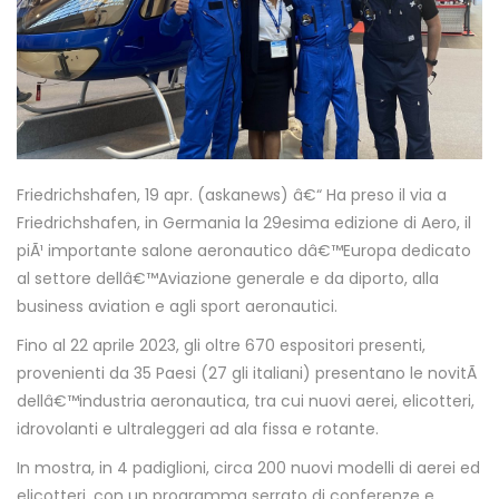
Friedrichshafen, 19 apr. (askanews) â€“ Ha preso il via a
Friedrichshafen, in Germania la 29esima edizione di Aero, il
piÃ¹ importante salone aeronautico dâ€™Europa dedicato
al settore dellâ€™Aviazione generale e da diporto, alla
business aviation e agli sport aeronautici.
Fino al 22 aprile 2023, gli oltre 670 espositori presenti,
provenienti da 35 Paesi (27 gli italiani) presentano le novitÃ
dellâ€™industria aeronautica, tra cui nuovi aerei, elicotteri,
idrovolanti e ultraleggeri ad ala fissa e rotante.
In mostra, in 4 padiglioni, circa 200 nuovi modelli di aerei ed
elicotteri, con un programma serrato di conferenze e