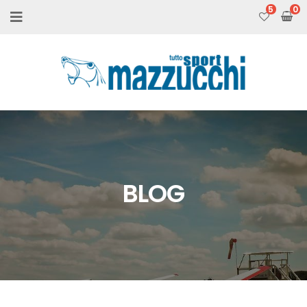
5
BLOG