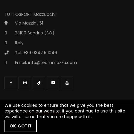
TUTTOSPORT Mazzucchi
Via Mazzini, 51
23100 Sondrio (SO)
Italy
Tel. +39 0342 511046
Email.
info@teammazzu.com
We use cookies to ensure that we give you the best
experience on our website. If you continue to use this site
Made by
TRATTO Web Solutions
we will assume that you are happy with it.
OK, GOT IT