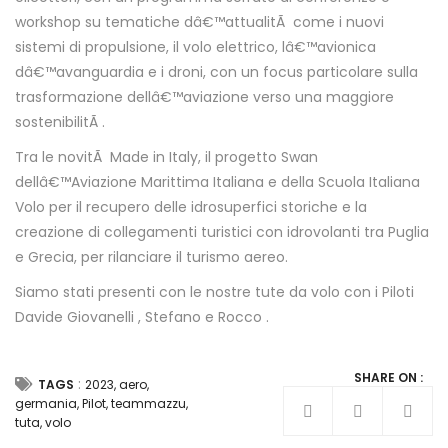
workshop su tematiche dâ€™attualitÃ come i nuovi
sistemi di propulsione, il volo elettrico, lâ€™avionica
dâ€™avanguardia e i droni, con un focus particolare sulla
trasformazione dellâ€™aviazione verso una maggiore
sostenibilitÃ .
Tra le novitÃ Made in Italy, il progetto Swan
dellâ€™Aviazione Marittima Italiana e della Scuola Italiana
Volo per il recupero delle idrosuperfici storiche e la
creazione di collegamenti turistici con idrovolanti tra Puglia
e Grecia, per rilanciare il turismo aereo.
Siamo stati presenti con le nostre tute da volo con i Piloti
Davide Giovanelli , Stefano e Rocco .
SHARE ON :
:
TAGS
2023
,
aero
,
germania
,
Pilot
,
teammazzu
,
tuta
,
volo