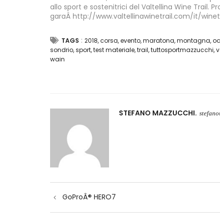
allo sport e sostenitrici del Valtellina Wine Trail.
garaÂ http://www.valtellinawinetrail.com/it/win
:
TAGS
2018
,
corsa
,
evento
,
maratona
,
montagna
,
oa
sondrio
,
sport
,
test materiale
,
trail
,
tuttosportmazzucchi
,
v
wain
STEFANO MAZZUCCHI
stefan
Navigazione
GoProÂ® HERO7
articoli