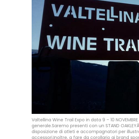
Valtellina Wine Trail Expo in data 9 – 10 NOVEMBRE 
generale.Saremo presenti con un STAND OAKLEYÂ 
disposizione di atleti e accompagnatori per illus
accessori.Inoltre, a fare da corollario ai brand spo