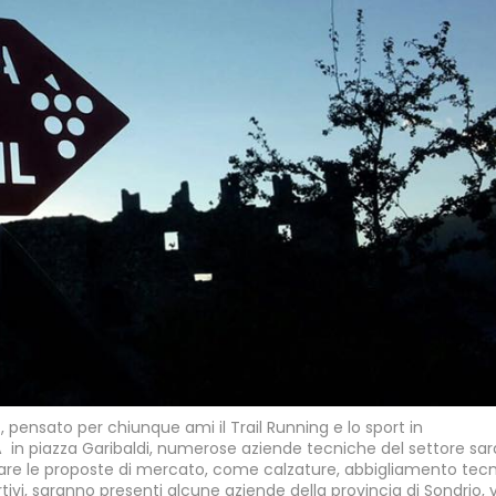
, pensato per chiunque ami il Trail Running e lo sport in
in piazza Garibaldi, numerose aziende tecniche del settore sa
trare le proposte di mercato, come calzature, abbigliamento tec
rtivi, saranno presenti alcune aziende della provincia di Sondrio, 