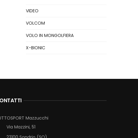
VIDEO
VOLCOM
VOLO IN MONGOLFIERA
X-BIONIC
ONTATTI
UTTOSPORT Mazzucchi
Via Mazzini, 51
23100 Sondrio (SO)