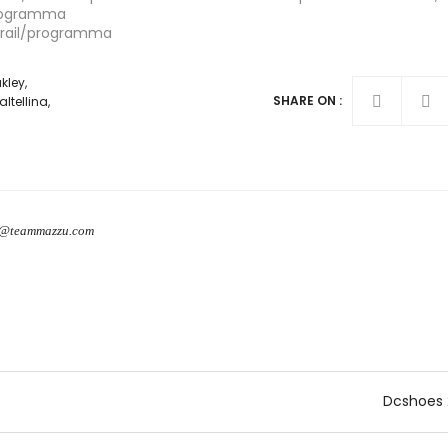
 Programma
etrail/programma
kley
,
SHARE ON :
altellina
,
o@teammazzu.com
Dcshoes 