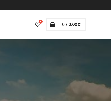
4
0 /
0,00
€