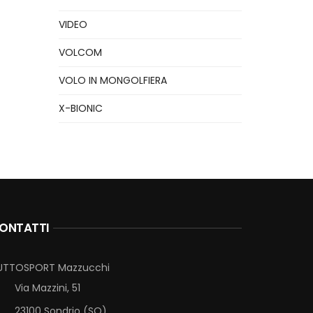
VIDEO
VOLCOM
VOLO IN MONGOLFIERA
X-BIONIC
ONTATTI
UTTOSPORT Mazzucchi
Via Mazzini, 51
23100 Sondrio (SO)