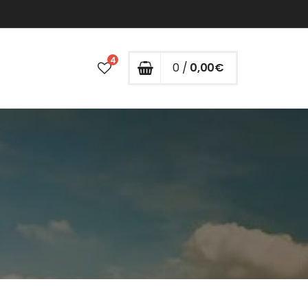
4
0 /
0,00
€