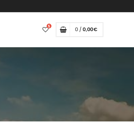
5
0 /
0,00
€