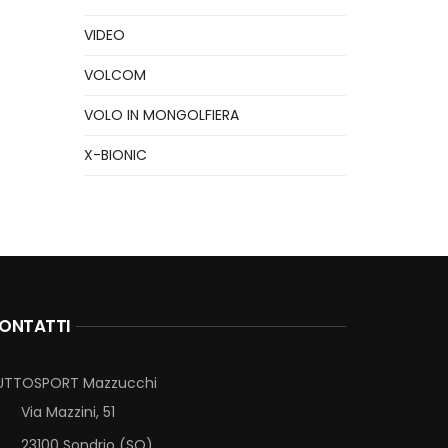
VIDEO
VOLCOM
VOLO IN MONGOLFIERA
X-BIONIC
ONTATTI
UTTOSPORT Mazzucchi
Via Mazzini, 51
23100 Sondrio (SO)