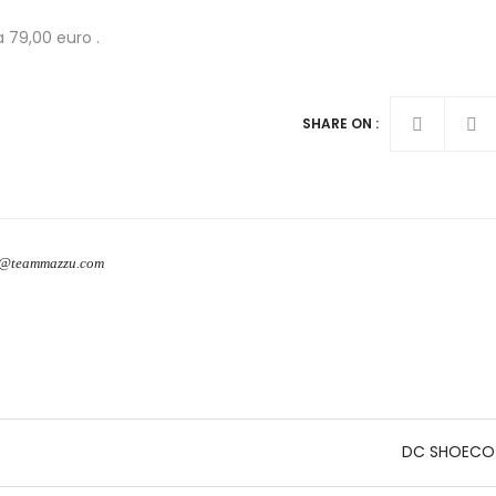
a 79,00 euro .
SHARE ON :
o@teammazzu.com
DC SHOECO