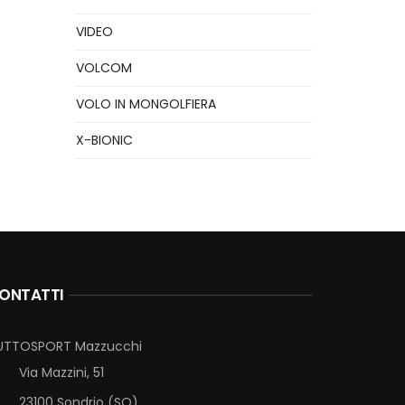
VIDEO
VOLCOM
VOLO IN MONGOLFIERA
X-BIONIC
ONTATTI
UTTOSPORT Mazzucchi
Via Mazzini, 51
23100 Sondrio (SO)