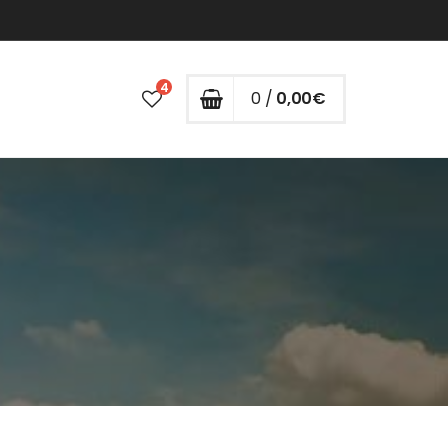
4
0 /
0,00
€