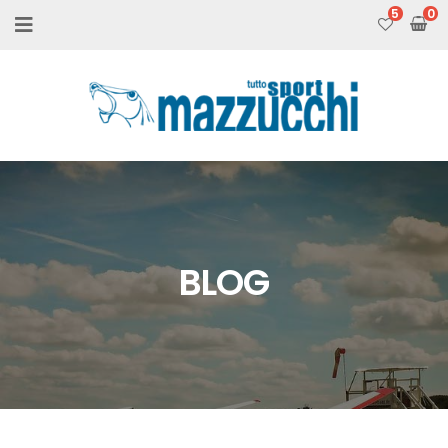
5
BLOG