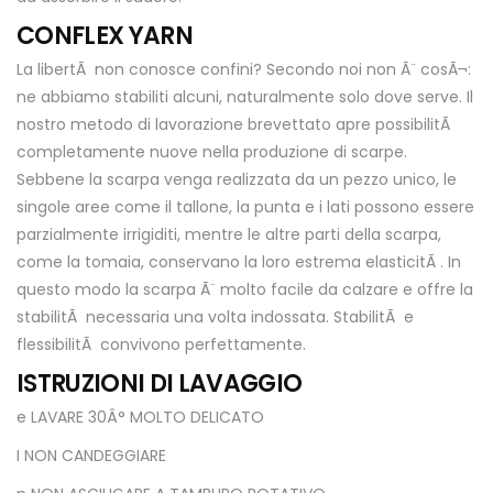
CONFLEX YARN
La libertÃ non conosce confini? Secondo noi non Ã¨ cosÃ¬:
ne abbiamo stabiliti alcuni, naturalmente solo dove serve. Il
nostro metodo di lavorazione brevettato apre possibilitÃ
completamente nuove nella produzione di scarpe.
Sebbene la scarpa venga realizzata da un pezzo unico, le
singole aree come il tallone, la punta e i lati possono essere
parzialmente irrigiditi, mentre le altre parti della scarpa,
come la tomaia, conservano la loro estrema elasticitÃ . In
questo modo la scarpa Ã¨ molto facile da calzare e offre la
stabilitÃ necessaria una volta indossata. StabilitÃ e
flessibilitÃ convivono perfettamente.
ISTRUZIONI DI LAVAGGIO
e LAVARE 30Â° MOLTO DELICATO
I NON CANDEGGIARE