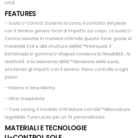
cittÃ .
FEATURES
– Suola U-Control: Durante la corsa, il contatto del piede
con il terreno genera forze di impatto sul corpo. La suola U-
Control assorbe in maniera ottimale queste forze, grazie al
materiale EVA e alla struttura dellâ€™intersuola. Il
battistrada in gomma U-shaped conserva la flessibilitÃ , la
reattivitÃ e la resistenza allâ€™abrasione della suola,
attutendo gli impatti con il terreno. Pieno controllo a ogni
passo.
– Interno in lana Merino
– Ultra-traspirante
– Tune Lacing: Il modello UYN Nature con lâ€™allacciatura
regolabile Tune Laces per un fit personalizzato
MATERIALI E TECNOLOGIE
U-CONTROL SOLE