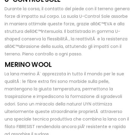
Durante la corsa, il contatto del piede con il terreno genera
forze di impatto sul corpo. La suola U-Control Sole assorbe
in maniera ottimale queste forze, grazie allâ€™EVA e alla
struttura dellâ€™intersuola. Il battistrada in gomma U-
shaped conserva la flessibilitÃ , la reattivitÃ e la resistenza
allâ€™abrasione della suola, attutendo gli impatti con il
terreno. Pieno controllo a ogni passo.
MERINO WOOL
La lana merino Ã¨ apprezzata in tutto il mondo per le sue
qualitÃ : le fibre extra fini sono morbide sulla pelle,
mantengono la giusta temperatura, permettono la
traspirazione e impediscono la formazione di sgradevoli
odori. Sono un miracolo della natura! UYN ottimizza
ulteriormente queste straordinarie proprietÃ attraverso
una speciale tecnica produttiva che combina la lana con il
filato FIBRESIST rendendola ancora piÃ¹ resistente e rapida
ad assorbire il sudore.