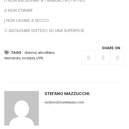
n NON ASCIUGARE A TAMBURO ROTATIVO
a NON STIRARE
j NON LAVARE A SECCO
C ASCIUGARE DISTESO SU UNA SUPERFICIE
SHARE ON :
:
TAGS
donna
,
elicottero
,
leonardo
,
scarpa
,
UYN
STEFANO MAZZUCCHI
stefano@teammazzu.com