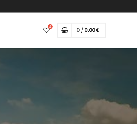
4
0 /
0,00
€