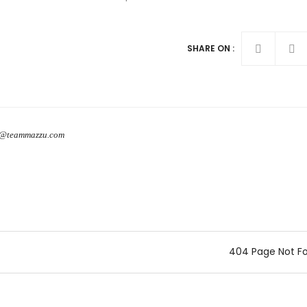
SHARE ON :
o@teammazzu.com
404 Page Not F