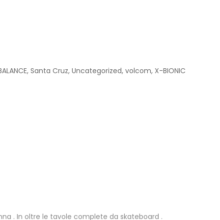
BALANCE
,
Santa Cruz
,
Uncategorized
,
volcom
,
X-BIONIC
a . In oltre le tavole complete da skateboard .