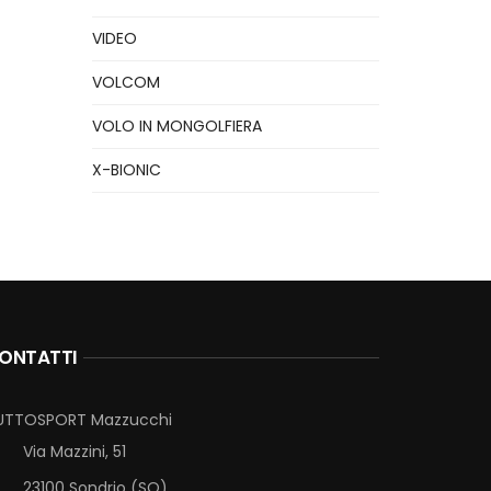
VIDEO
VOLCOM
VOLO IN MONGOLFIERA
X-BIONIC
ONTATTI
UTTOSPORT Mazzucchi
Via Mazzini, 51
23100 Sondrio (SO)