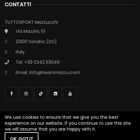
CONTATTI
TUTTOSPORT Mazzucchi
Via Mazzini, 51
23100 Sondrio (SO)
Italy
Tel. +39 0342 511046
Email.
info@teammazzu.com
We use cookies to ensure that we give you the best
experience on our website. If you continue to use this site
Made by
TRATTO Web Solutions
we will assume that you are happy with it.
OK, GOT IT