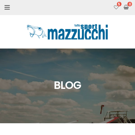
5
BLOG