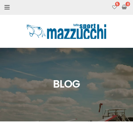
5
BLOG