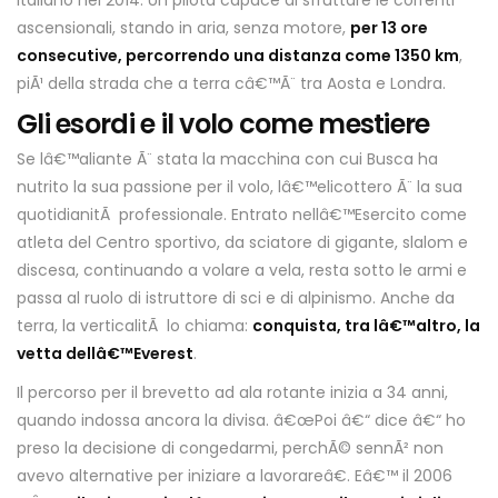
ascensionali, stando in aria, senza motore,
per 13 ore
consecutive, percorrendo una distanza come 1350 km
,
piÃ¹ della strada che a terra câ€™Ã¨ tra Aosta e Londra.
Gli esordi e il volo come mestiere
Se lâ€™aliante Ã¨ stata la macchina con cui Busca ha
nutrito la sua passione per il volo, lâ€™elicottero Ã¨ la sua
quotidianitÃ professionale. Entrato nellâ€™Esercito come
atleta del Centro sportivo, da sciatore di gigante, slalom e
discesa, continuando a volare a vela, resta sotto le armi e
passa al ruolo di istruttore di sci e di alpinismo. Anche da
terra, la verticalitÃ lo chiama:
conquista, tra lâ€™altro, la
vetta dellâ€™Everest
.
Il percorso per il brevetto ad ala rotante inizia a 34 anni,
quando indossa ancora la divisa. â€œPoi â€“ dice â€“ ho
preso la decisione di congedarmi, perchÃ© sennÃ² non
avevo alternative per iniziare a lavorareâ€. Eâ€™ il 2006