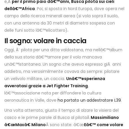
e,Â
per il primo paio dâ€™anni, Busca pilota sui cieli
dellâ€™Africa
. Poi, si sposta in Nord Europa, dove opera nel
campo della ricerca minerali aerea (si vola sopra il suolo,
con una antenna da 30 metri di diametro sospesa con
delle funi sotto lâ€™elicottero).
Il sogno: volare in caccia
Oggi, Ã¨ pilota per una ditta valdostana, ma nellâ€™album
della sua storia dâ€™amore per il volo mancava
unâ€™istantanea. Un sogno che aveva espresso giÃ anni
addietro, ma verosimilmente covava da sempre: pilotare
un velivolo militare, un caccia.
Unâ€™esperienza
avveratasi grazie a Jet Fighter Training
,
lâ€™associazione nata per diffondere la cultura
aeronautica in Valle, dove
ha portato un addestratore L39
.
Una volta atterrato, giusto il tempo di alzare la visiera del
casco e le prime parole di Busca al pilotaÂ
Massimiliano
â€œMaxâ€ Milano
Â sono state: â€œ
Eâ€™ come volare