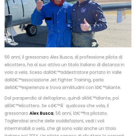
56 anni, il gressonaro Alex Busca, di professione pilota di
elicottero, ha al suo attivo un titolo italiano di distanza in
volo a vela. Sceso dallâ€™addestratore portato in Valle
dallâ€™associazione Jet Fighter Training, parla
dellâ€™esperienza e trova similitudini con lâ€™aliante.
Dal parapendio al deltaplano, quindi allâ€™aliante, poi
allâ€™elicottero. Se câ€™Ã¨ qualcosa che vola, il
gressonaro
Alex Busca
, 56 anni, lâ€™ha pilotato.
Togliendosi anche delle soddisfazioni, vedi i voli
interminabili a vela, che gli sono valsi anche un titolo
italiano nel 2014. Un pilota capace di sfruttare le correnti