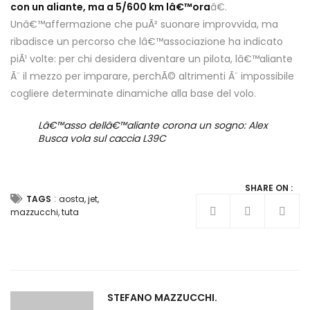
con un aliante, ma a 5/600 km lâ€™ora
â€.
Unâ€™affermazione che puÃ² suonare improvvida, ma
ribadisce un percorso che lâ€™associazione ha indicato
piÃ¹ volte: per chi desidera diventare un pilota, lâ€™aliante
Ã¨ il mezzo per imparare, perchÃ© altrimenti Ã¨ impossibile
cogliere determinate dinamiche alla base del volo.
Lâ€™asso dellâ€™aliante corona un sogno: Alex
Busca vola sul caccia L39C
SHARE ON :
:
TAGS
aosta
,
jet
,
mazzucchi
,
tuta
STEFANO MAZZUCCHI