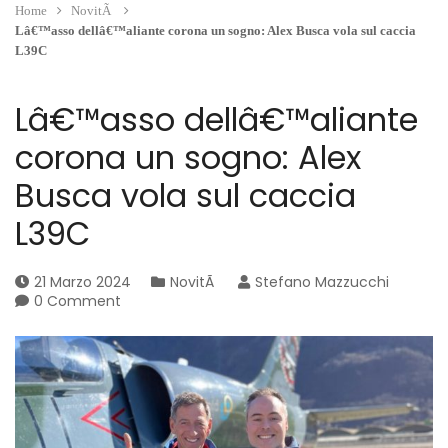
Home
NovitÃ
Lâ€™asso dellâ€™aliante corona un sogno: Alex Busca vola sul caccia
L39C
Lâ€™asso dellâ€™aliante
corona un sogno: Alex
Busca vola sul caccia
L39C
21 Marzo 2024
NovitÃ
Stefano Mazzucchi
0 Comment