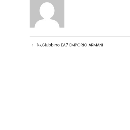
Navigazione
ï»¿Giubbino EA7 EMPORIO ARMANI
articoli