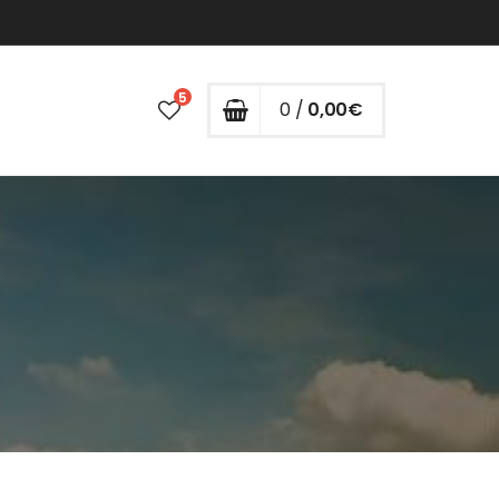
5
0 /
0,00
€