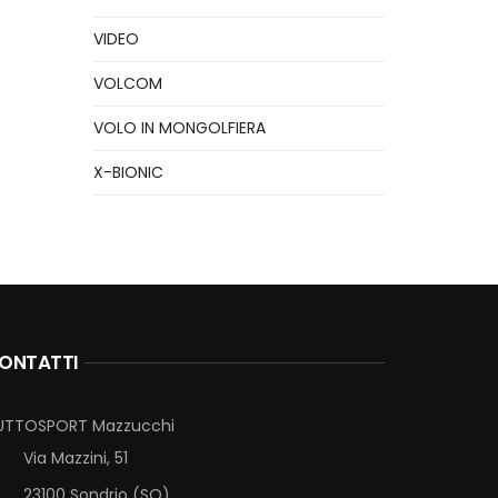
VIDEO
VOLCOM
VOLO IN MONGOLFIERA
X-BIONIC
ONTATTI
UTTOSPORT Mazzucchi
Via Mazzini, 51
23100 Sondrio (SO)