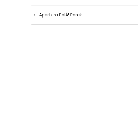
Navigazione
Apertura PalÃ¹ Parck
articoli