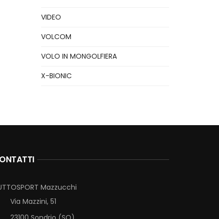
VIDEO
VOLCOM
VOLO IN MONGOLFIERA
X-BIONIC
ONTATTI
UTTOSPORT Mazzucchi
Via Mazzini, 51
23100 Sondrio (SO)