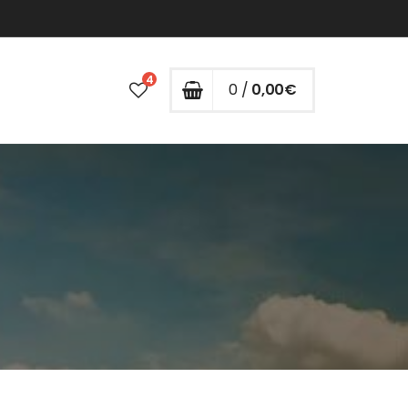
4
0 /
0,00
€