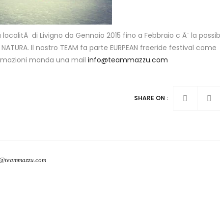
 localitÃ di Livigno da Gennaio 2015 fino a Febbraio c Ã¨ la possibi
a NATURA. Il nostro TEAM fa parte EURPEAN freeride festival come
nformazioni manda una mail
info@teammazzu.com
SHARE ON :
o@teammazzu.com