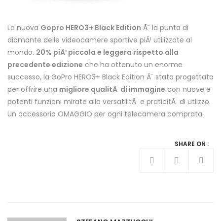
La nuova
Gopro HERO3+ Black Edition
Ã¨ la punta di
diamante delle videocamere sportive piÃ¹ utilizzate al
mondo.
20% piÃ¹ piccola e leggera rispetto alla
precedente edizione
che ha ottenuto un enorme
successo, la GoPro HERO3+ Black Edition Ã¨ stata progettata
per offrire una
migliore qualitÃ di immagine
con nuove e
potenti funzioni mirate alla versatilitÃ e praticitÃ di utlizzo.
Un accessorio OMAGGIO per ogni telecamera comprata.
SHARE ON :