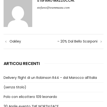
STEFANO MAZZUCCHI
stefano@teammazzu.com
Navigazione
Oakley
– 20% Dal Bello Scarponi
articoli
ARTICOLI RECENTI
Delivery flight di un Robinson R44 – dal Marocco all’Italia
(senza titolo)
Polo con elicottero 109 leonardo
30 Aprile evento THE NORTH FACE