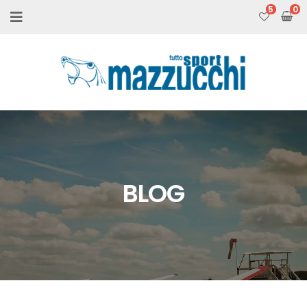
5
BLOG