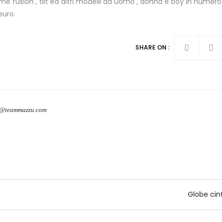
ome fusion , tilt ed altri modelli da uomo , donna e boy in numero
euro.
SHARE ON :
o@teammazzu.com
Globe cin