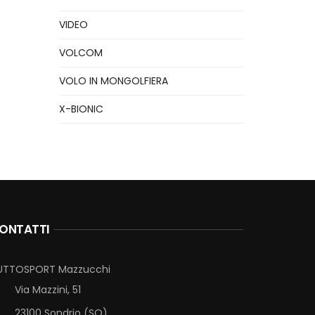
VIDEO
VOLCOM
VOLO IN MONGOLFIERA
X-BIONIC
ONTATTI
UTTOSPORT Mazzucchi
Via Mazzini, 51
23100 Sondrio (SO)