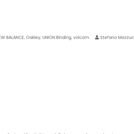
EW BALANCE
,
Oakley
,
UNION Binding
,
volcom
Stefano Mazzuc