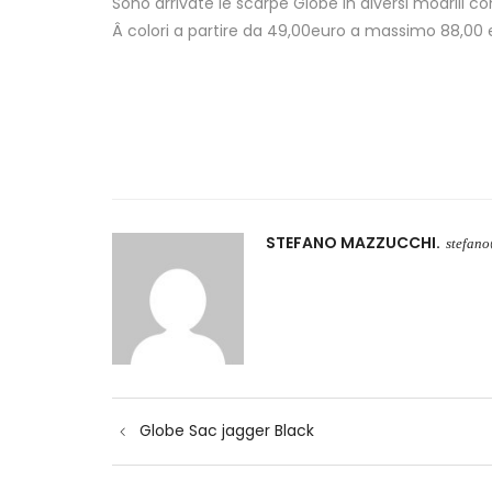
Sono arrivate le scarpe Globe in diversi modrlli c
Â colori a partire da 49,00euro a massimo 88,00 
STEFANO MAZZUCCHI
stefan
Navigazione
Globe Sac jagger Black
articoli