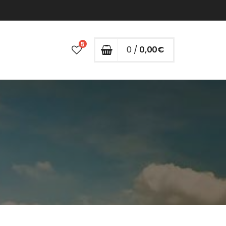
5
0 /
0,00
€