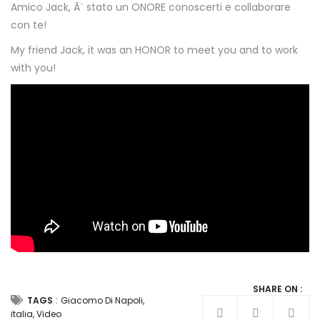
Amico Jack, Ã¨ stato un ONORE conoscerti e collaborare
con te!
My friend Jack, it was an HONOR to meet you and to work
with you!
SHARE ON :
:
TAGS
Giacomo Di Napoli
,
italia
,
Video