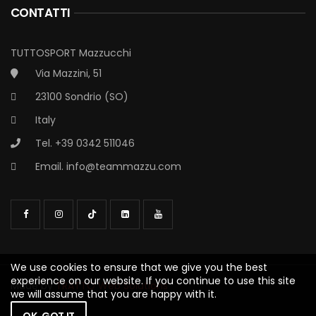
CONTATTI
TUTTOSPORT Mazzucchi
Via Mazzini, 51
23100 Sondrio (SO)
Italy
Tel. +39 0342 511046
Email.
info@teammazzu.com
We use cookies to ensure that we give you the best
experience on our website. If you continue to use this site
Made by
TRATTO Web Solutions
we will assume that you are happy with it.
OK, GOT IT