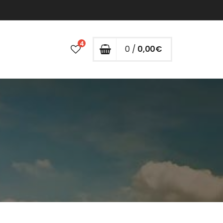
4
0 /
0,00
€