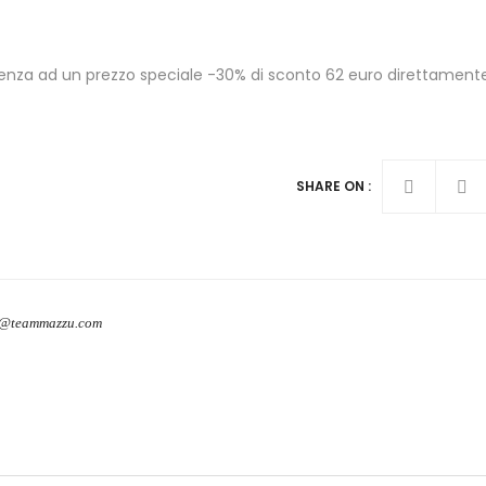
erenza ad un prezzo speciale -30% di sconto 62 euro direttament
SHARE ON :
o@teammazzu.com