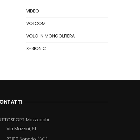
VIDEO
VOLCOM
VOLO IN MONGOLFIERA
X-BIONIC
ONTATTI
UTTOSPORT Mazzucchi
Via Mazzini, 51
23100 Sondrio (SO)