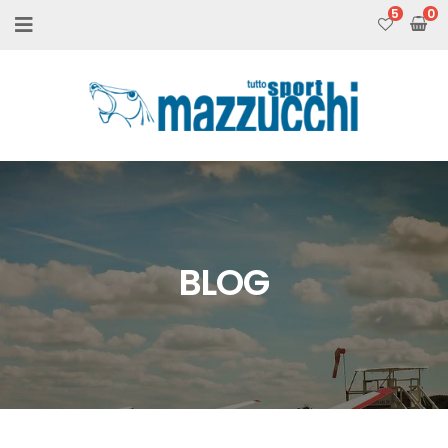
5
BLOG