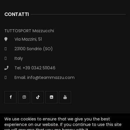
CONTATTI
TUTTOSPORT Mazzucchi
Via Mazzini, 51
23100 Sondrio (SO)
Italy
Tel. +39 0342 511046
Email.
info@teammazzu.com
We use cookies to ensure that we give you the best
experience on our website. If you continue to use this site
Made by
TRATTO Web Solutions